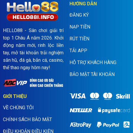
HƯỚNG DẪN
ĐĂNG KÝ
NẠP TIỀN
HELLO88
- Sân chơi giải trí
top 1 Châu Á năm 2026. Khởi
RÚT TIỀN
động năm mới, rinh lộc liền
TẢI APP
tay, mở tài khoản trải nghiệm
săn hũ, đá gà, bắn cá, casino,
HỖ TRỢ KHÁCH HÀNG
thể thao ngay hôm nay!
BẢO MẬT TÀI KHOẢN
GIỚI THIỆU
VỀ CHÚNG TÔI
CHÍNH SÁCH BẢO MẬT
ĐIỀU KHOẢN ĐIỀU KIỆN