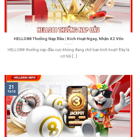
HELLO88 Thưởng Nạp Đầu | Kích Hoạt Ngay, Nhận X2 Vốn
HELLO88 thưởng nạp đầu cực khủng đang chờ bạn kích hoạt! Đây là
cơ hội [...]
21
Th10