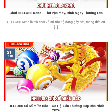
Chơi HELLO88 Keno – Thử Vận May, Rinh Ngay Thưởng Lớn
HELLO88 Keno là trò chơi xổ số tốc độ đang gây sốt, mang đến cơ
[...]
21
Th10
HELLO88 Xổ Số Miền Bắc – Cơ Hội Săn Thưởng Hấp Dẫn Nhất
2026